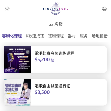
扫瞄器
购物
客制化课程
K歌速成班
班制课程
器材
服务
场地租借
歌唱比赛夺奖训练课程
$5,200
起
唱歌自由试堂通行证
$3,500